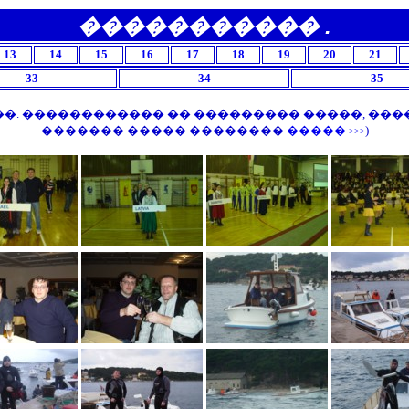
����������� .
13
14
15
16
17
18
19
20
21
33
34
35
. ������������ �� ��������� �����, ����� �
������� ����� ��������
�����
)
>>>