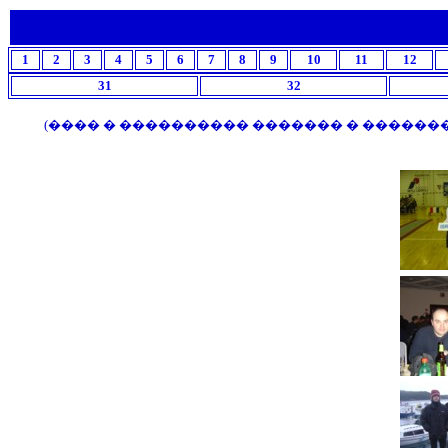
1
2
3
4
5
6
7
8
9
10
11
12
31
32
(���� � ���������� ������� � ��������