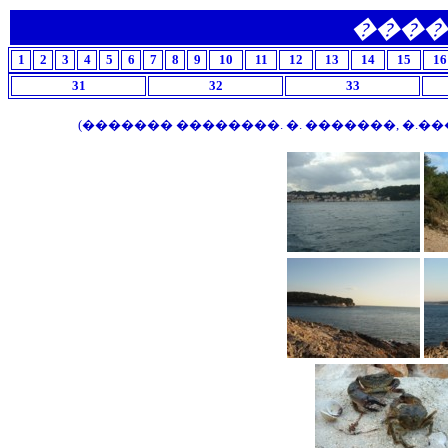
����
1
2
3
4
5
6
7
8
9
10
11
12
13
14
15
16
31
32
33
(������� ��������. �. �������, �.����